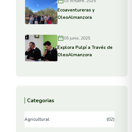
03 octubre, 2025
Ecoaventureras y
OleoAlmanzora
05 junio, 2025
Explora Pulpí a Través de
OleoAlmanzora
Categorias
Agricultural
(02)