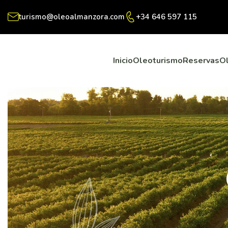
turismo@oleoalmanzora.com
+34 646 597 115
Inicio
Oleoturismo
Reservas
O